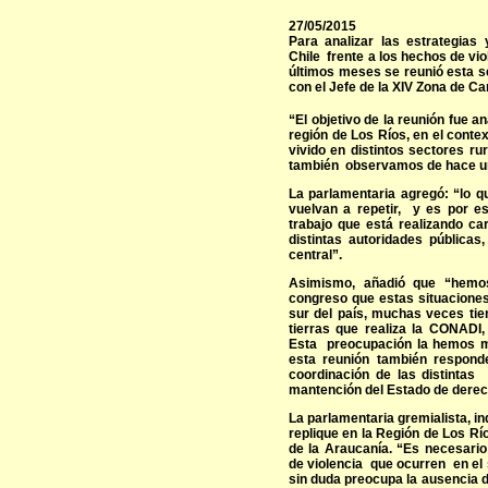
27/05/2015
Para analizar las estrategias
Chile frente a los hechos de vio
últimos meses se reunió esta s
con el Jefe de la XIV Zona de C
“El objetivo de la reunión fue an
región de Los Ríos, en el conte
vivido en distintos sectores ru
también observamos de hace un 
La parlamentaria agregó: “lo 
vuelvan a repetir, y es por 
trabajo que está realizando ca
distintas autoridades públicas
central”.
Asimismo, añadió que “hemos
congreso que estas situaciones
sur del país, muchas veces tien
tierras que realiza la CONADI
Esta preocupación la hemos ma
esta reunión también respond
coordinación de las distintas 
mantención del Estado de derec
La parlamentaria gremialista, in
replique en la Región de Los Rí
de la Araucanía. “Es necesari
de violencia que ocurren en el 
sin duda preocupa la ausencia 