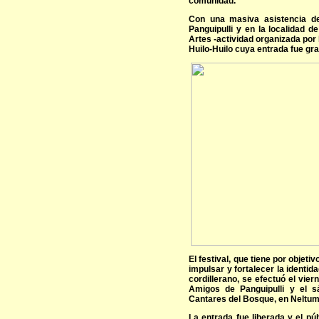
comunidad.
Con una masiva asistencia de
Panguipulli y en la localidad d
Artes -actividad organizada por 
Huilo-Huilo cuya entrada fue gra
El festival, que tiene por objeti
impulsar y fortalecer la identid
cordillerano, se efectuó el vie
Amigos de Panguipulli y el s
Cantares del Bosque, en Neltum
La entrada fue liberada y el púb