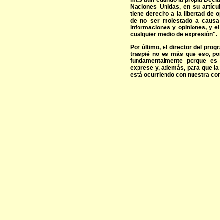
más aún cuando la propia Decl
Naciones Unidas, en su artícu
tiene derecho a la libertad de 
de no ser molestado a causa d
informaciones y opiniones, y el 
cualquier medio de expresión".
Por último, el director del pr
traspié no es más que eso, po
fundamentalmente porque es 
exprese y, además, para que la
está ocurriendo con nuestra co