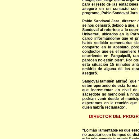
Panguipulli, luego que al llegar
para el resto de las estaciones
aseguró en un contacto con n
programa, Pablo Sandoval Jara.
Pablo Sandoval Jara, director
se nos censuró, debido a que, s
Sandoval al referirse a lo ocurr
Universal, ubicados en la Parr
cargo informándome que el pr
había recibido comentarios d
comparto en lo absoluto, por
conductor que es el ingeniero 
ocurriendo en Panguipulli, t
parecen no están bien”. Por ot
esta situación 15 minutos ant
emitirlo de alguna de las otr
aseguró.
Sandoval también afirmó que “
estén operando de esta forma 
que incrementar en nivel de 
sacerdote no mencionó a ningu
podrían venir desde el municip
esperamos en la reunión que 
quien habría reclamado”.
DIRECTOR DEL PROGR
“Lo más lamentable es que esto
no aceptarlo, en tiempos de dic