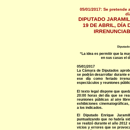
05/01/2017: Se pretende 
dí
DIPUTADO JARAMI
19 DE ABRIL, DÍ
IRRENUNCIAB
Diputado
“La idea es permitir que la m
en sus casas el d
05/01/2017
La Cámara de Diputados aprobó
se podrán desarrollar durante e
ese día como feriado irrenu
espectáculos y reuniones públi
El texto legal dispone que qued
20:00 horas del día que se rea
reuniones públicas al aire libr
exhibiciones cinematográficas,
a los indicados.
El Diputado Enrique Jaramil
puntualizando que no habría si
se realizó durante el año 2012
vicios y errores que se provoc