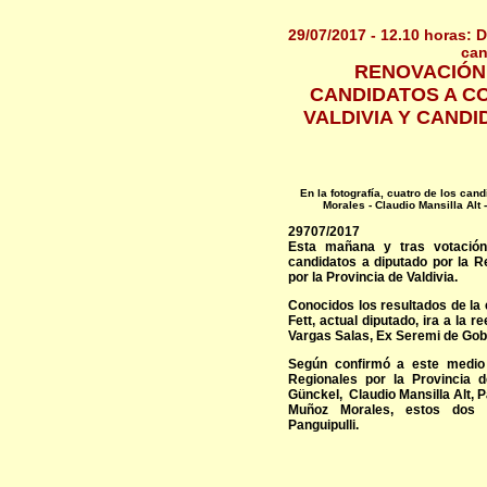
29/07/2017 - 12.10 horas: 
can
RENOVACIÓN 
CANDIDATOS A CO
VALDIVIA Y CANDI
En la fotografía, cuatro de los can
Morales - Claudio Mansilla Alt
29707/2017
Esta mañana y tras votación,
candidatos a diputado por la R
por la Provincia de Valdivia.
Conocidos los resultados de la
Fett, actual diputado, ira a la 
Vargas Salas, Ex Seremi de Gob
Según confirmó a este medio 
Regionales por la Provincia d
Günckel, Claudio Mansilla Alt, P
Muñoz Morales, estos dos ú
Panguipulli.