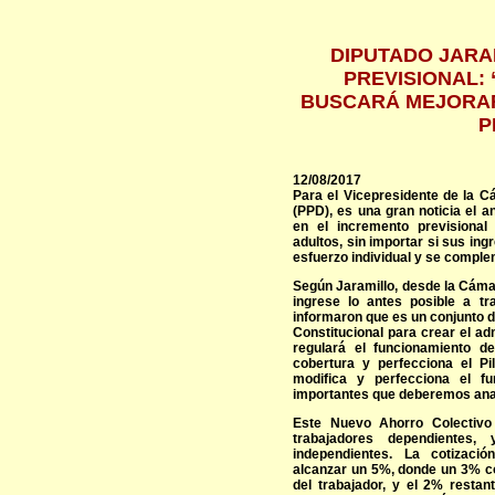
DIPUTADO JARA
PREVISIONAL:
BUSCARÁ MEJORAR
P
12/08/2017
Para el Vicepresidente de la C
(PPD), es una gran noticia el a
en el incremento previsional
adultos, sin importar si sus in
esfuerzo individual y se comple
Según Jaramillo, desde la Cáma
ingrese lo antes posible a t
informaron que es un conjunto 
Constitucional para crear el ad
regulará el funcionamiento de
cobertura y perfecciona el Pil
modifica y perfecciona el f
importantes que deberemos anal
Este Nuevo Ahorro Colectivo 
trabajadores dependientes
independientes. La cotizaci
alcanzar un 5%, donde un 3% c
del trabajador, y el 2% resta