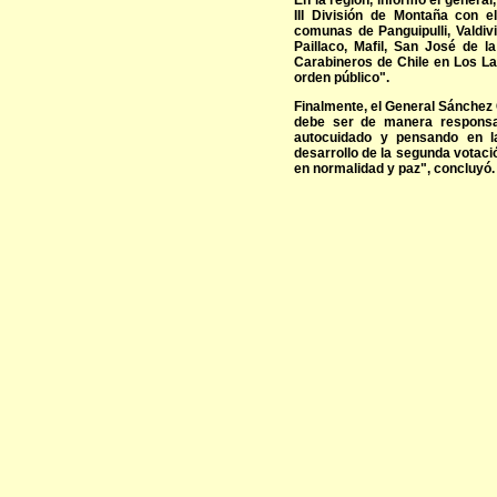
En la región, informó el general
III División de Montaña con e
comunas de Panguipulli, Valdiv
Paillaco, Mafil, San José de 
Carabineros de Chile en Los La
orden público".
Finalmente, el General Sánchez
debe ser de manera responsab
autocuidado y pensando en l
desarrollo de la segunda votac
en normalidad y paz", concluyó.