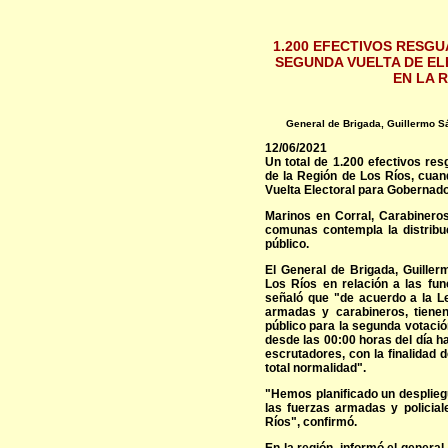
1.200 EFECTIVOS RESG
SEGUNDA VUELTA DE E
EN LA 
General de Brigada, Guillermo S
12/06/2021
Un total de 1.200 efectivos resg
de la Región de Los Ríos, cuan
Vuelta Electoral para Gobernado
Marinos en Corral, Carabineros
comunas contempla la distribuc
público.
El General de Brigada, Guille
Los Ríos en relación a las f
señaló que "de acuerdo a la Le
armadas y carabineros, tienen
público para la segunda votaci
desde las 00:00 horas del día ha
escrutadores, con la finalidad d
total normalidad".
"Hemos planificado un desplieg
las fuerzas armadas y policia
Ríos", confirmó.