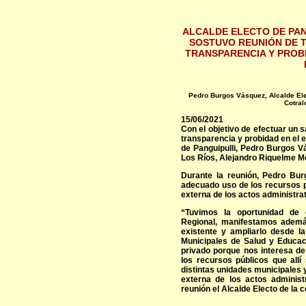
ALCALDE ELECTO DE PAN
SOSTUVO REUNIÓN DE 
TRANSPARENCIA Y PROB
Pedro Burgos Vásquez, Alcalde Ele
Cotral
15/06/2021
Con el objetivo de efectuar un s
transparencia y probidad en el e
de Panguipulli, Pedro Burgos V
Los Ríos, Alejandro Riquelme M
Durante la reunión, Pedro Bur
adecuado uso de los recursos p
externa de los actos administrat
“Tuvimos la oportunidad de e
Regional, manifestamos además
existente y ampliarlo desde l
Municipales de Salud y Educa
privado porque nos interesa d
los recursos públicos que allí
distintas unidades municipales 
externa de los actos administr
reunión el Alcalde Electo de la 