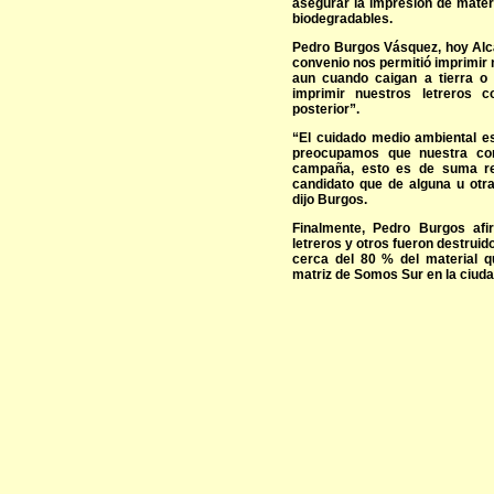
asegurar la impresión de mate
biodegradables.
Pedro Burgos Vásquez, hoy Alca
convenio nos permitió imprimir 
aun cuando caigan a tierra o
imprimir nuestros letreros 
posterior”.
“El cuidado medio ambiental e
preocupamos que nuestra co
campaña, esto es de suma rel
candidato que de alguna u otra
dijo Burgos.
Finalmente, Pedro Burgos af
letreros y otros fueron destruid
cerca del 80 % del material 
matriz de Somos Sur en la ciudad