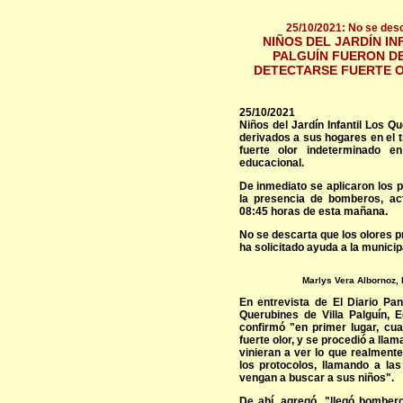
25/10/2021: No se desc
NIÑOS DEL JARDÍN IN
PALGUÍN FUERON DE
DETECTARSE FUERTE O
25/10/2021
Niños del Jardín Infantil Los Qu
derivados a sus hogares en el 
fuerte olor indeterminado en
educacional.
De inmediato se aplicaron los p
la presencia de bomberos, ac
08:45 horas de esta mañana.
No se descarta que los olores pr
ha solicitado ayuda a la municip
Marlys Vera Albornoz, 
En entrevista de El Diario Pangu
Querubines de Villa Palguín, 
confirmó "en primer lugar, cuan
fuerte olor, y se procedió a lla
vinieran a ver lo que realment
los protocolos, llamando a las
vengan a buscar a sus niños".
De ahí, agregó, "llegó bombero