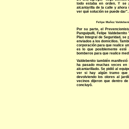
todo estaba en orden. Y se 
alcantarilla de la calle y ahor
ver qué solución se puede dar".
Felipe Muñoz Valdeben
Por su parte, el Prevencionis
Panguipulli, Felipe Valdebenit
Plan Integral de Seguridad, se 
enviados a los domicilios. Tamb
corporación para que realice un
es lo que posiblemente esté 
bomberos para que realice medi
Valdebenito también manifestó 
ha pasado muchas veces en l
alcantarillado. Se pidió al equ
ver si hay algún tramo que
devolviendo los olores al jard
vecinos dijeron que dentro de
concluyó.