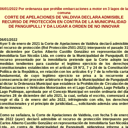
06/01/2022 Por ordenanza que prohíbe embarcaciones a motor en 3 lagos de la
comuna
CORTE DE APELACIONES DE VALDIVIA DECLARA ADMISIBLE
RECURSO DE PROTECCIÓN EN CONTRA DE LA MUNICIPALIDAD
DE PANGUIPULLI Y DA LUGAR A ORDEN DE NO INNOVAR
06/01/2022
Ayer 5 de enero de 2021 la Corte de Apelaciones de Valdivia declaró admisibl
el recurso de protección (Rol Protección-2501-2021) interpuesto el pasado 3
de diciembre por Carlos Alberto Castillo González en representación d
Inmobiliaria San Nicolás Ltda. en contra de la Municipalidad de Panguipulli. E
recurso presentado por la inmobiliaria pretende que la Corte adopte la
medidas tendientes para cautelar el legitimo ejercicio de los derecho
constitucionales establecidos en el artículo 19 N°2, 7 y 24 de la Constitució
Política de la República, en relación con los artículos 6 y 7 de la referida cart
fundamental, de cuyo legitimo ejercicio se priva a la recurrente 
consecuencia del proceder arbitrario e ilegal de la Municipalidad de Panguipull
al dictar la Ordenanza Municipal que establece la Prohibición de Circulación d
Embarcaciones o Vehículos Motorizados en el Lago Calafquén, Lago Pellaifa 
Lago Pullinque, aprobada por el Concejo Municipal en sesión ordinaria del dí
martes 28 de diciembre del año 2021, la cual, señala el escrito, comenzará 
regir el día 1 de enero del año 2022, infringiendo con ello, los derecho
constitucionales y el principio de juridicidad....., solicitando además una orde
de no innovar.
Como se señalara, la Corte de Apelaciones de Valdivia, con fecha 5 de ener
de 2022 (ayer) declaró admisible el recurso de protección interpuesto po
Carlos Alberto Castillo González en representación de Inmobiliaria San Nicolá
Ltda., en contra de Municipalidad de Panguipulli, pidiendose informe a l