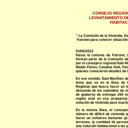
CONSEJO REGION
LEVANTAMIENTO DE
HABITAC
* La Comisión de la Vivienda, H
Futrono para conocer situación
03/06/2022
Hasta la comuna de Futrono, s
forman parte de la Comisión de 
por el consejero regional Ítalo 
Waldo Flores, Catalina Hott, Pat
quienes conocieron detalles de 
En ese sentido, Ítalo Martínez 
tema que va en la línea de 
Regional que busca hacer un lev
demanda de los subsidios de v
de gobierno de entregar 260 m
región esté en esa propuesta
solución de vivienda para mucha
En la misma línea, el consejer
número de déficit de vivienda 
hacer un esfuerzo bastante gr
terrenos, la cantidad de perso
una solución habitacional a las