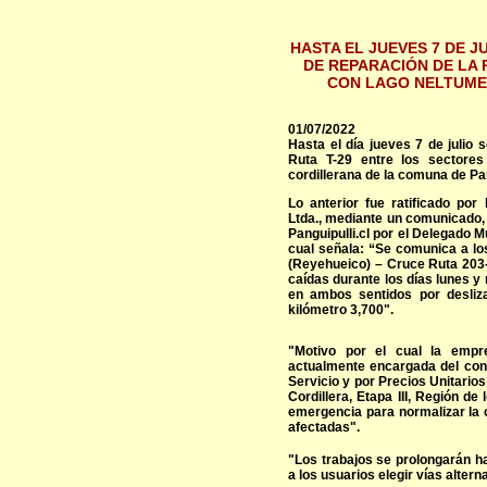
HASTA EL JUEVES 7 DE 
DE REPARACIÓN DE LA 
CON LAGO NELTUME 
01/07/2022
Hasta el día jueves 7 de julio 
Ruta T-29 entre los sectore
cordillerana de la comuna de Pan
Lo anterior fue ratificado p
Ltda., mediante un comunicado, 
Panguipulli.cl por el Delegado 
cual señala: “Se comunica a lo
(Reyehueico) – Cruce Ruta 203-C
caídas durante los días lunes y
en ambos sentidos por desliz
kilómetro 3,700".
"Motivo por el cual la emp
actualmente encargada del cont
Servicio y por Precios Unitarios
Cordillera, Etapa III, Región d
emergencia para normalizar la 
afectadas".
"Los trabajos se prolongarán ha
a los usuarios elegir vías alterna