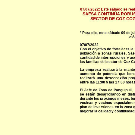
07/07/2022: Este sábado se real
SAESA CONTINÚA ROBUS
SECTOR DE COZ COZ
* Para ello, este sábado 09 de j
elé
07/07/2022
Con el objetivo de fortalecer la
población a zonas rurales, Sae
cantidad de interrupciones y ase
las familias del sector de Coz Co
La empresa realizará la mante
aumento de potencia que benefi
realizará una desconexión pro
entre las 11:00 y las 17:00 horas
El Jefe de Zona de Panguipulli,
se están desarrollando en dist
durante los próximos meses, bu
vecinas y vecinos especialmen
plan de inversiones en la zona 
mejorar la calidad y continuidad