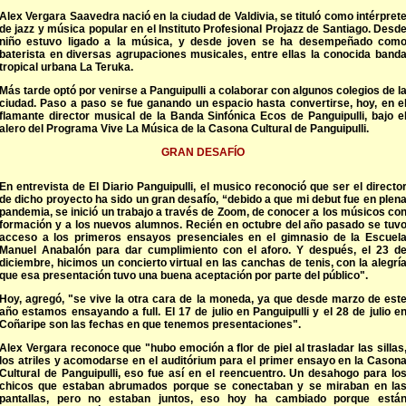
Alex Vergara Saavedra nació en la ciudad de Valdivia, se tituló como intérpret
de jazz y música popular en el Instituto Profesional Projazz de Santiago. Desd
niño estuvo ligado a la música, y desde joven se ha desempeñado com
baterista en diversas agrupaciones musicales, entre ellas la conocida band
tropical urbana La Teruka.
Más tarde optó por venirse a Panguipulli a colaborar con algunos colegios de l
ciudad. Paso a paso se fue ganando un espacio hasta convertirse, hoy, en e
flamante director musical de la Banda Sinfónica Ecos de Panguipulli, bajo e
alero del Programa Vive La Música de la Casona Cultural de Panguipulli.
GRAN DESAFÍO
En entrevista de El Diario Panguipulli, el musico reconoció que ser el directo
de dicho proyecto ha sido un gran desafío, “debido a que mi debut fue en plen
pandemia, se inició un trabajo a través de Zoom, de conocer a los músicos co
formación y a los nuevos alumnos. Recién en octubre del año pasado se tuv
acceso a los primeros ensayos presenciales en el gimnasio de la Escuel
Manuel Anabalón para dar cumplimiento con el aforo. Y después, el 23 d
diciembre, hicimos un concierto virtual en las canchas de tenis, con la alegrí
que esa presentación tuvo una buena aceptación por parte del público".
Hoy, agregó, "se vive la otra cara de la moneda, ya que desde marzo de est
año estamos ensayando a full. El 17 de julio en Panguipulli y el 28 de julio e
Coñaripe son las fechas en que tenemos presentaciones".
Alex Vergara reconoce que "hubo emoción a flor de piel al trasladar las sillas
los atriles y acomodarse en el auditórium para el primer ensayo en la Cason
Cultural de Panguipulli, eso fue así en el reencuentro. Un desahogo para lo
chicos que estaban abrumados porque se conectaban y se miraban en la
pantallas, pero no estaban juntos, eso hoy ha cambiado porque está