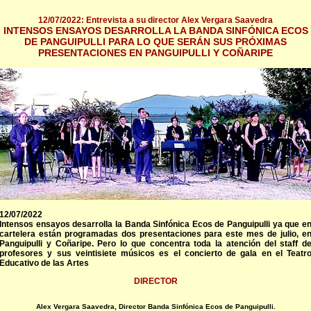
12/07/2022: Entrevista a su director Alex Vergara Saavedra
INTENSOS ENSAYOS DESARROLLA LA BANDA SINFÓNICA ECOS
DE PANGUIPULLI PARA LO QUE SERÁN SUS PRÓXIMAS
PRESENTACIONES EN PANGUIPULLI Y COÑARIPE
12/07/2022
Intensos ensayos desarrolla la Banda Sinfónica Ecos de Panguipulli ya que e
cartelera están programadas dos presentaciones para este mes de julio, e
Panguipulli y Coñaripe. Pero lo que concentra toda la atención del staff d
profesores y sus veintisiete músicos es el concierto de gala en el Teatr
Educativo de las Artes
DIRECTOR
Alex Vergara Saavedra, Director Banda Sinfónica Ecos de Panguipulli.