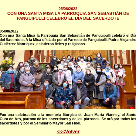
05/08/2022
CON UNA SANTA MISA LA PARROQUIA SAN SEBASTIÁN DE
PANGUIPULLI CELEBRÓ EL DÍA DEL SACERDOTE
05/08/2022
Con una Santa Misa la Parroquia San Sebastián de Panguipulli celebró el Dí
del Sacerdote. A la Misa oficiada por el Párroco de Panguipulli, Padre Alejandr
Gutiérrez Manríquez, asistieron fieles y religiosas.
Fue una celebración a la memoria litúrgica de Juan María Vianney, el Sant
Cura de Ars, patrono de los sacerdotes y de los párrocos. Se oró por todos lo
sacerdotes y por el Seminario Mayor San Fidel.
<<<Volver