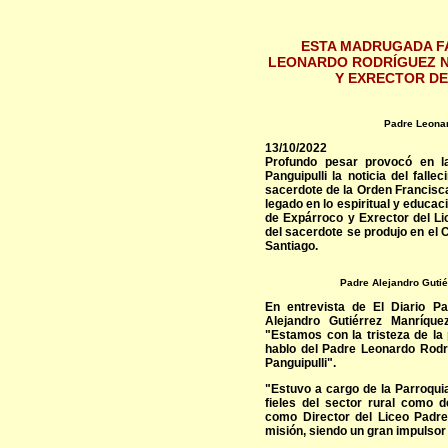
ESTA MADRUGADA FA
LEONARDO RODRÍGUEZ N
Y EXRECTOR DE
Padre Leonar
13/10/2022
Profundo pesar provocó en l
Panguipulli la noticia del fall
sacerdote de la Orden Francisc
legado en lo espiritual y educac
de Expárroco y Exrector del Li
del sacerdote se produjo en el
Santiago.
Padre Alejandro Gutié
En entrevista de El Diario Pan
Alejandro Gutiérrez Manríque
"Estamos con la tristeza de la
hablo del Padre Leonardo Rodrí
Panguipulli".
"Estuvo a cargo de la Parroqui
fieles del sector rural como d
como Director del Liceo Padre 
misión, siendo un gran impulsor 