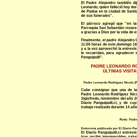
El Padre Alejandro también d
Leonardo, quien falleció hoy d
de Padua en la ciudad de Santi
de sus funerales".
El párroco agregó que "en la
Parroquia San Sebastián rezare
a gracias a Dios por la vida de
Finalmente, el padre Alejandro 
11:00 horas de este domingo 16
y a la vez aprovechó la entrevi
le recuerdan, para agradecer 
Panguipulli".
PADRE LEONARDO RO
ÚLTIMAS VISITA
Padre Leonardo Rodríguez Nicola (Fo
Cabe consignar que una de las 
Padre Leonardo Rodríguez Nicol
Sigisfredo, noviembre del año 2
Diario Panguipulli.cl, y de c
trabajo realizado durante 14 año
Rvdo. Padr
Entrevista publicada por El Diario Pa
El Diario Panguipulli.cl entrev
tras recibir innumerables salu