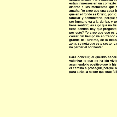
están inmersos en un contexto 
distinto a los momentos que 
antaño. Yo creo que una cosa im
que en el fondo es Cristo, por lo
familiar y comunitaria, porque s
ser humano va a la deriva, y tod
tiene sentido; es algo que no ti
tiene sentido, hay que pregunt
por esto? Yo creo que eso es a
correr del tiempo va en franco c
grande del turismo, de la bell
zona, se nota que este sector v
no perder el horizonte”.
Para concluir, el querido sace
valorizar lo que se ha ido viv
asumiendo lo positivo que la his
el camino a proseguir, porque 
para atrás, a no ser que este fa