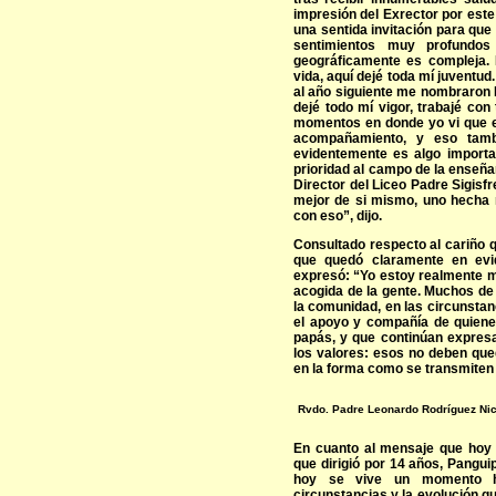
impresión del Exrector por este
una sentida invitación para que
sentimientos muy profundo
geográficamente es compleja. 
vida, aquí dejé toda mí juventud
al año siguiente me nombraron 
dejé todo mí vigor, trabajé co
momentos en donde yo vi que e
acompañamiento, y eso tamb
evidentemente es algo import
prioridad al campo de la enseñ
Director del Liceo Padre Sigisf
mejor de si mismo, uno hecha 
con eso”, dijo.
Consultado respecto al cariño qu
que quedó claramente en evid
expresó: “Yo estoy realmente m
acogida de la gente. Muchos de l
la comunidad, en las circunstanc
el apoyo y compañía de quiene
papás, y que continúan expresa
los valores: esos no deben que
en la forma como se transmiten a
Rvdo. Padre Leonardo Rodríguez Nic
En cuanto al mensaje que hoy
que dirigió por 14 años, Pangui
hoy se vive un momento hi
circunstancias y la evolución q