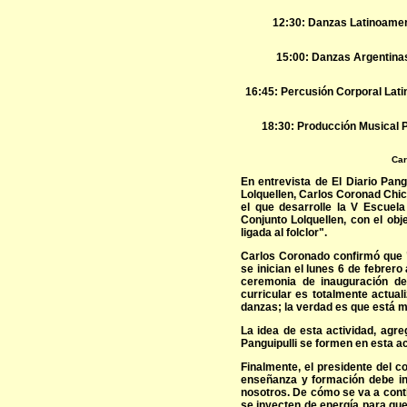
12:30: Danzas Latinoameri
15:00: Danzas Argentinas
16:45: Percusión Corporal Lati
18:30: Producción Musical Pa
Car
En entrevista de El Diario Pangu
Lolquellen, Carlos Coronad Chic
el que desarrolle la V Escuela
Conjunto Lolquellen, con el obj
ligada al folclor".
Carlos Coronado confirmó que "
se inician el lunes 6 de febrero
ceremonia de inauguración de 
curricular es totalmente actua
danzas; la verdad es que está m
La idea de esta actividad, agr
Panguipulli se formen en esta a
Finalmente, el presidente del c
enseñanza y formación debe inc
nosotros. De cómo se va a cont
se inyecten de energía para que 