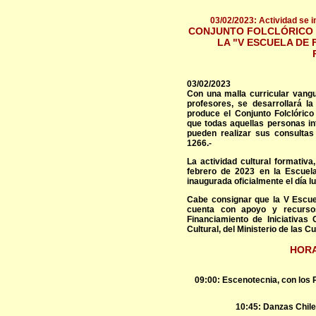
03/02/2023: Actividad se i
CONJUNTO FOLCLÓRICO L
LA "V ESCUELA DE
03/02/2023
Con una malla curricular vangu
profesores, se desarrollará l
produce el Conjunto Folclórico
que todas aquellas personas int
pueden realizar sus consulta
1266.-
La actividad cultural formativa
febrero de 2023 en la Escuel
inaugurada oficialmente el día l
Cabe consignar que la V Escue
cuenta con apoyo y recurso
Financiamiento de Iniciativas
Cultural, del Ministerio de las Cu
HORA
09:00: Escenotecnia, con los 
10:45: Danzas Chile