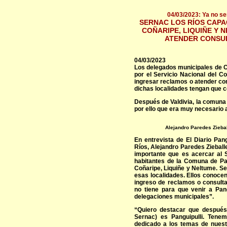
04/03/2023: Ya no se
SERNAC LOS RÍOS CAPA
COÑARIPE, LIQUIÑE Y 
ATENDER CONSU
04/03/2023
Los delegados municipales de C
por el Servicio Nacional del C
ingresar reclamos o atender con
dichas localidades tengan que co
Después de Valdivia, la comuna 
por ello que era muy necesario a
Alejandro Paredes Ziebal
En entrevista de El Diario Pang
Ríos, Alejandro Paredes Ziebal
importante que es acercar al 
habitantes de la Comuna de Pan
Coñaripe, Liquiñe y Neltume. S
esas localidades. Ellos conocen
ingreso de reclamos o consulta
no tiene para que venir a Pan
delegaciones municipales”.
“Quiero destacar que después 
Sernac) es Panguipulli. Tene
dedicado a los temas de nuestr