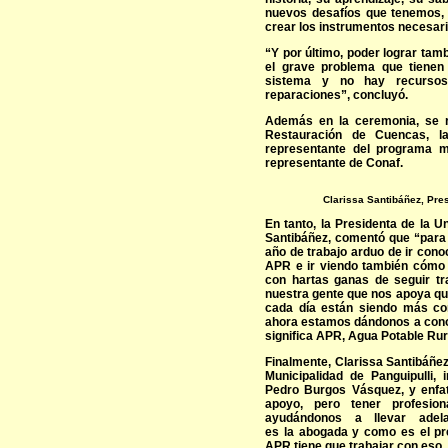
nuevos desafíos que tenemos, t
crear los instrumentos necesari
“Y por último, poder lograr tam
el grave problema que tienen
sistema y no hay recursos
reparaciones”, concluyó.
Además en la ceremonia, se r
Restauración de Cuencas, l
representante del programa m
representante de Conaf.
Clarissa Santibáñez, Pre
En tanto, la Presidenta de la 
Santibáñez, comentó que “para
año de trabajo arduo de ir con
APR e ir viendo también cómo 
con hartas ganas de seguir t
nuestra gente que nos apoya qu
cada día están siendo más con
ahora estamos dándonos a conoc
significa APR, Agua Potable Rur
Finalmente, Clarissa Santibáñez 
Municipalidad de Panguipulli, 
Pedro Burgos Vásquez, y enfat
apoyo, pero tener profesio
ayudándonos a llevar ad
es la abogada y como es el pr
APR tiene que trabajar con eso,