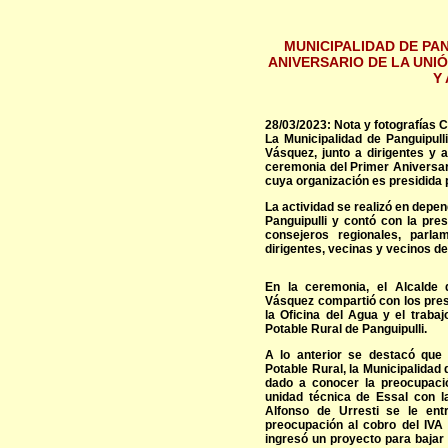
MUNICIPALIDAD DE PA
ANIVERSARIO DE LA UNI
Y
28/03/2023: Nota y fotografías 
La Municipalidad de Panguipull
Vásquez, junto a dirigentes y 
ceremonia del Primer Aniversar
cuya organización es presidida 
La actividad se realizó en depe
Panguipulli y contó con la pre
consejeros regionales, parla
dirigentes, vecinas y vecinos de
En la ceremonia, el Alcalde
Vásquez compartió con los pres
la Oficina del Agua y el trab
Potable Rural de Panguipulli.
A lo anterior se destacó que
Potable Rural, la Municipalidad 
dado a conocer la preocupaci
unidad técnica de Essal con l
Alfonso de Urresti se le ent
preocupación al cobro del IVA
ingresó un proyecto para bajar 