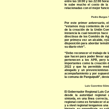
entre las 18:00 y las 22:00 hor
le sube mucho el costo de la
relacionadas con el mejor funcio
Pedro Burgos V
Por este primer aniversario, 
“estamos muy contentos de cele
de la creación de la Unión Co
instancia la cual nosotros hace
directivas de los Comités de Ag
por primera vez un alcalde, re
disposición para abordar temát
su diario vivir”.
“Debo reconocer el trabajo de l
que hacen para poder llevar agu
pertenecen a los APR, pero 
importantes como la creación de
2022 y que ha permitido medi
abogado y un prevencionistas
acompañamiento y por supuest
la comuna de Panguipulli”, dest
Luis Cuvertino Góm
El Gobernador Regional Luis Cuv
desde la autoridad regional
sintonía, en una línea correcta
regional como es fortalecer el 
y a nivel regional tengamos una
historia, su aprendizaje, su sa