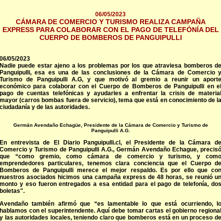
06/05/2023
CÁMARA DE COMERCIO Y TURISMO REALIZA CAMPAÑA
EXPRESS PARA COLABORAR CON EL PAGO DE TELEFÓNÍA DEL
CUERPO DE BOMBEROS DE PANGUIPULLI
06/05/2023
Nadie puede estar ajeno a los problemas por los que atraviesa bomberos d
Panguipulli, esa es una de las conclusiones de la Cámara de Comercio 
Turismo de Panguipulli A.G, y que motivó al gremio a reunir un aport
económico para colaborar con el Cuerpo de Bomberos de Panguipulli en e
pago de cuentas telefónicas y ayudarles a enfrentar la crisis de materia
mayor (carros bombas fuera de servicio), tema que está en conocimiento de l
ciudadanía y de las autoridades.
Germán Avendaño Echagüe, Presidente de la Cámara de Comercio y Turismo de
Panguipulli A.G.
En entrevista de El Diario Panguipulli.cl, el Presidente de la Cámara d
Comercio y Turismo de Panguipulli A.G., Germán Avendaño Echague, precis
que “como gremio, como cámara de comercio y turismo, y com
emprendedores particulares, tenemos clara conciencia que el Cuerpo d
Bomberos de Panguipulli merece el mejor respaldo. Es por ello que co
nuestros asociados hicimos una campaña express de 48 horas, se reunió u
monto y eso fueron entregados a esa entidad para el pago de telefonía, do
boletas".
Avendaño también afirmó que “es lamentable lo que está ocurriendo, l
hablamos con el superintendente. Aquí debe tomar cartas el gobierno regiona
y las autoridades locales, teniendo claro que bomberos está en un proceso d