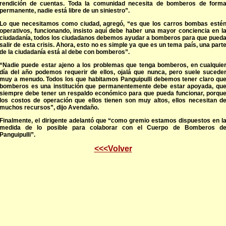
rendición de cuentas. Toda la comunidad necesita de bomberos de form
permanente, nadie está libre de un siniestro”.
Lo que necesitamos como ciudad, agregó, “es que los carros bombas esté
operativos, funcionando, insisto aquí debe haber una mayor conciencia en l
ciudadanía, todos los ciudadanos debemos ayudar a bomberos para que pued
salir de esta crisis. Ahora, esto no es simple ya que es un tema país, una part
de la ciudadanía está al debe con bomberos”.
“Nadie puede estar ajeno a los problemas que tenga bomberos, en cualquie
día del año podemos requerir de ellos, ojalá que nunca, pero suele sucede
muy a menudo. Todos los que habitamos Panguipulli debemos tener claro qu
bomberos es una institución que permanentemente debe estar apoyada, qu
siempre debe tener un respaldo económico para que pueda funcionar, porqu
los costos de operación que ellos tienen son muy altos, ellos necesitan d
muchos recursos”, dijo Avendaño.
Finalmente, el dirigente adelantó que “como gremio estamos dispuestos en l
medida de lo posible para colaborar con el Cuerpo de Bomberos d
Panguipulli”.
<<<Volver