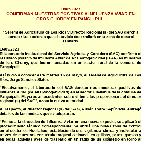
16/05/2023
CONFIRMAN MUESTRAS POSITIVAS A INFLUENZA AVIAR EN
LOROS CHOROY EN PANGUIPULLI
* Seremi de Agricultura de Los Ríos y Director Regional (s) del SAG dieron a
conocer las acciones que el servicio desarrollará en la zona de control
sanitario.
16/05/2023
El laboratorio institucional del Servicio Agrícola y Ganadero (SAG) confirmó e
resultado positivo de Influenza Aviar de Alta Patogenicidad (IAAP) en muestra
de loro Choroy, que fueron tomadas en un sector rural de la comuna d
Panguipulli.
Así lo dio a conocer este martes 16 de mayo, el seremi de Agricultura de Lo
Ríos, Jorge Sánchez Slater.
“Efectivamente, el laboratorio del SAG detectó tres muestras positivas d
Influenza Aviar (de Alta Patogenicidad) en el sector Huellahue de la comuna d
Panguipulli. Mayores antecedentes sobre el tema los proporcionará el directo
regional (s) del SAG”, acotó la nueva autoridad.
Al respecto, el director regional (s) del SAG, Rubén Cofré Sepúlveda, entreg
detalles de las medidas que se adoptarán.
“Frente a la detección de Influenza Aviar en una nueva especie, se aplicará e
procedimiento técnico correspondiente. Se abrirá una nueva zona de contro
en el sector de Huellahue, estableciendo una vigilancia clínica y molecular 
través de muestras con tórula traqueal o cloacal, en gallinas, patos, gansos 
en todas aquellas aves de traspatio en un radio de un kilómetro en torno a