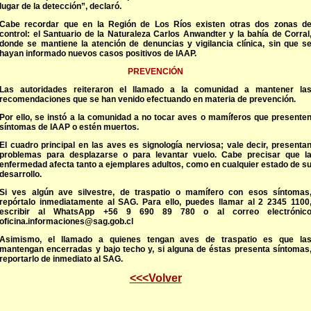
lugar de la detección”, declaró.
Cabe recordar que en la Región de Los Ríos existen otras dos zonas d
control: el Santuario de la Naturaleza Carlos Anwandter y la bahía de Corral
donde se mantiene la atención de denuncias y vigilancia clínica, sin que s
hayan informado nuevos casos positivos de IAAP.
PREVENCIÓN
Las autoridades reiteraron el llamado a la comunidad a mantener la
recomendaciones que se han venido efectuando en materia de prevención.
Por ello, se instó a la comunidad a no tocar aves o mamíferos que presente
síntomas de IAAP o estén muertos.
El cuadro principal en las aves es signología nerviosa; vale decir, presenta
problemas para desplazarse o para levantar vuelo. Cabe precisar que l
enfermedad afecta tanto a ejemplares adultos, como en cualquier estado de s
desarrollo.
Si ves algún ave silvestre, de traspatio o mamífero con esos síntomas
repórtalo inmediatamente al SAG. Para ello, puedes llamar al 2 2345 1100
escribir al WhatsApp +56 9 690 89 780 o al correo electrónic
oficina.informaciones@sag.gob.cl
Asimismo, el llamado a quienes tengan aves de traspatio es que la
mantengan encerradas y bajo techo y, si alguna de éstas presenta síntomas
reportarlo de inmediato al SAG.
<<<Volver