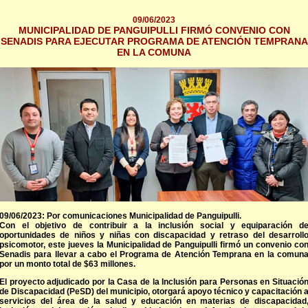
09/06/2023
MUNICIPALIDAD DE PANGUIPULLI FIRMÓ CONVENIO CON
SENADIS PARA EJECUTAR PROGRAMA DE ATENCIÓN TEMPRANA
EN LA COMUNA
09/06/2023: Por comunicaciones Municipalidad de Panguipulli.
Con el objetivo de contribuir a la inclusión social y equiparación d
oportunidades de niños y niñas con discapacidad y retraso del desarroll
psicomotor, este jueves la Municipalidad de Panguipulli firmó un convenio co
Senadis para llevar a cabo el Programa de Atención Temprana en la comun
por un monto total de $63 millones.
El proyecto adjudicado por la Casa de la Inclusión para Personas en Situació
de Discapacidad (PeSD) del municipio, otorgará apoyo técnico y capacitación 
servicios del área de la salud y educación en materias de discapacidad