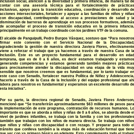
inclusión social, atención a la diversidad y primera infancia, de manera tal d
contar con una asesoría técnica para el fortalecimiento de práctica
inclusivas, apoyo para la transición educativa, coordinación y desarrollo d
acciones intersectoriales, fortalecer y apoyar a las familias de niños y niña
con discapacidad, contribuyendo al acceso a prestaciones de salud y l
disminución de barreras de aprendizaje en sus procesos formativos, ademá
de acompañar el proceso de transición educativa en la primera infancia
principalmente en un trabajo coordinado con los jardines VTF de la comuna.
El alcalde de Panguipulli, Pedro Burgos Vásquez, sostuvo que “Para nosotro
firmar este convenio con el Servicio Nacional de la Discapacidad
agradeciendo la gestión de nuestra directora Javiera Flores, efectivament
viene a reforzar el trabajo que ya hacemos a través de nuestra Casa de l
Inclusión. Este es un proyecto fundamental para el desarrollo en eda
temprana, que es de 0 a 6 años, es decir estamos trabajando y estamo
generando competencias y estamos generando también mejores práctica
para precisamente atender la discapacidad en una etapa de la vida mu
sensible que nosotros creemos que es fundamental, por lo tanto trabajar e
este caso con Senadis, fortalecer nuestra Política de Niñez y Adolescencia
hacerlo a través de la Casa de la Inclusión y del equipo profesional que ah
labora para nosotros es fundamental y esperamos un excelente desarrollo d
esta iniciativa".
Por su parte, la directora regional de Senadis, Javiera Flores Anderson
mencionó que “Se transferirán aproximadamente $63 millones de pesos par
la implementación de este programa, contratación de recursos humanos. L
importante es que se aborda a niños y niñas de 0 a 6 años, se aborda desde e
nivel de jardines infantiles, se trabaja con la familia y con los profesionale
también que trabajan con los niños de manera directa. Se trabaja con niño
que niños y niñas con discapacidad o con rezago. Y preparar para todo e
tránsito que conlleva también a la etapa más de educación formal que tien
que ver con ya primero básico en adelante. Esto complementa todo el trabaj