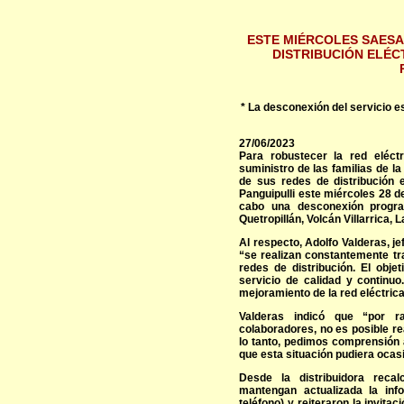
ESTE MIÉRCOLES SAESA
DISTRIBUCIÓN ELÉC
* La desconexión del servicio 
27/06/2023
Para robustecer la red eléctr
suministro de las familias de l
de sus redes de distribución 
Panguipulli este miércoles 28 de
cabo una desconexión progra
Quetropillán, Volcán Villarrica,
Al respecto, Adolfo Valderas, j
“se realizan constantemente tr
redes de distribución. El obje
servicio de calidad y continu
mejoramiento de la red eléctrica
Valderas indicó que “por r
colaboradores, no es posible re
lo tanto, pedimos comprensión 
que esta situación pudiera ocas
Desde la distribuidora reca
mantengan actualizada la inf
teléfono) y reiteraron la invit