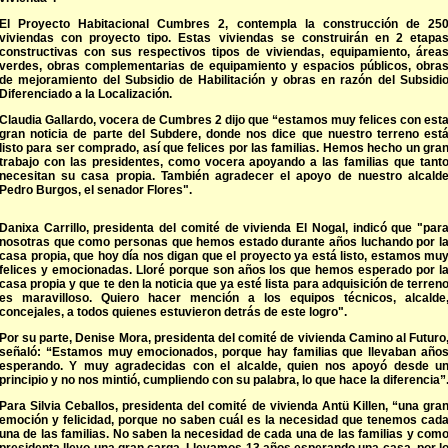
El Proyecto Habitacional Cumbres 2, contempla la construcción de 25
viviendas con proyecto tipo. Estas viviendas se construirán en 2 etapa
constructivas con sus respectivos tipos de viviendas, equipamiento, área
verdes, obras complementarias de equipamiento y espacios públicos, obra
de mejoramiento del Subsidio de Habilitación y obras en razón del Subsidi
Diferenciado a la Localización.
Claudia Gallardo, vocera de Cumbres 2 dijo que “estamos muy felices con est
gran noticia de parte del Subdere, donde nos dice que nuestro terreno est
listo para ser comprado, así que felices por las familias. Hemos hecho un gra
trabajo con las presidentes, como vocera apoyando a las familias que tant
necesitan su casa propia. También agradecer el apoyo de nuestro alcald
Pedro Burgos, el senador Flores".
Danixa Carrillo, presidenta del comité de vivienda El Nogal, indicó que "par
nosotras que como personas que hemos estado durante años luchando por l
casa propia, que hoy día nos digan que el proyecto ya está listo, estamos mu
felices y emocionadas. Lloré porque son años los que hemos esperado por l
casa propia y que te den la noticia que ya esté lista para adquisición de terren
es maravilloso. Quiero hacer mención a los equipos técnicos, alcalde
concejales, a todos quienes estuvieron detrás de este logro".
Por su parte, Denise Mora, presidenta del comité de vivienda Camino al Futuro
señaló: “Estamos muy emocionados, porque hay familias que llevaban año
esperando. Y muy agradecidas con el alcalde, quien nos apoyó desde u
principio y no nos mintió, cumpliendo con su palabra, lo que hace la diferencia”
Para Silvia Ceballos, presidenta del comité de vivienda Antü Killen, “una gra
emoción y felicidad, porque no saben cuál es la necesidad que tenemos cad
una de las familias. No saben la necesidad de cada una de las familias y com