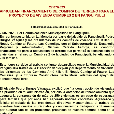
27/07/2023
APRUEBAN FINANCIAMIENTO DE COMPRA DE TERRENO PARA E
PROYECTO DE VIVIENDA CUMBRES 2 EN PANGUIPULLI
Fotografías: Municipalidad de Panguipulli.
27/07/2023: Por Comunicaciones Municipalidad de Panguipulli.
En reunión sostenida en La Moneda por parte del alcalde de Panguipulli, Pedr
Burgos Vásquez y las presidentas de los comités de vivienda Antü Killen, E
Nogal, Camino al Futuro, Las Camelias, con el Subsecretario de Desarroll
Regional y Administrativo, Nicolás Cataldo Astorga, se confirm
financiamiento para la adquisición de terreno que permitirá la construcción d
viviendas en el sector Cumbres 2 de la ciudad de Panguipulli, beneficiando 
220 familias.
Este logro se debe al trabajo conjunto desarrollado entre la Municipalidad d
Panguipulli a través de la Dirección de Secplan y el Departamento de Vivienda
las dirigentas de los Comités: Antü killen, El Nogal, Camino al Futuro, La
Camelias; y la Empresa Constructora Santa María, además del apoyo de
senador Iván Flores.
El Alcalde Pedro Burgos Vásquez, explicó que “la construcción de vivienda
es prioridad en mi administración, por ello la obtención del financiamiento qu
asegura la construcción de más de 250 viviendas es un paso de esperanz
para familias que por años han esperado noticias concretas. Agradezco 
felicito el trabajo de las presidentas directivas y asambleas, el trabajo d
nuestros funcionarios municipales y continuaremos trabajando arduament
por superar uno de los problemas profundos de nuestra comuna como es l
vivienda”.