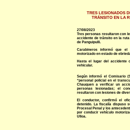
TRES LESIONADOS D
TRÁNSITO EN LA 
27/08/2023
Tres personas resultaron con le
accidente de tránsito en la ru
de Panguipulli.
Carabineros informó que el 
motorizado en estado de ebried
Hasta el lugar del accidente
vehicular.
Según informó el Comisario (S)
“personal policial en el trans
Chauquen a verificar un accid
personas lesionadas; el co
resultaron con lesiones de dive
El conductor, confirmó el ofi
detenido. La fiscalía dispuso 
Procesal Penal y los antecedente
por conducir vehículo motoriza
Ulloa.