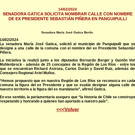
14/02/2024
SENADORA GATICA SOLICITA NOMBRAR CALLE CON NOMBRE
DE EX PRESIDENTE SEBASTIÁN PIÑERA EN PANGUIPULLI
Senadora María José Gatica Bertín.
14/02/2024
La senadora María José Gatica, solicitó al municipio de Panguipulli que s
designe a una calle de la comuna con el nombre del ex Presidente Sebastiá
Piñera.
La iniciativa la realizó junto a los diputados Bernardo Berger y Gastón Vo
Muhlenbrock - además de 25 concejales de la Región de Los Ríos - entre lo
que se encuentran Richard Astroza, Carlos Durán y David Ruiz, además de
Consejero Regional Ariel Muñoz.
“Hemos propuesto que en nuestra Región de Los Ríos se reconozca en cad
comuna la figura del ex Presidente y que se evalúe designar alguna calle d
nuestro territorio a la figura del ex mandatario”, afirmó Gatica.
En ese sentido, la parlamentaria aseguro que “la historia de Chile se construy
respetando y honrando a quienes han aportado a nuestro país”.
<<<Volver