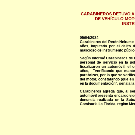
CARABINEROS DETUVO A
DE VEHÍCULO MOT
INST
05/04/2024
Carabineros del Retén Neltume d
años, imputado por el delito 
malicioso de instrumento públic
Según informó Carabineros de P
personal de servicio en la po
fiscalizaron un automóvil, el
años, "verificando que mante
parabrizas, por lo que se verifi
del motor, constatando (que el)
en la documentación”, señala la
Carabineros agrega que, al ser
automóvil presenta encargo vige
denuncia realizada en la Sub
Comisaría La Florida, región Met