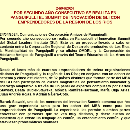
24/04/2024
POR SEGUNDO AÑO CONSECUTIVO SE REALIZA EN
PANGUIPULLI EL SUMMIT DE INNOVACIÓN DE GLI CON
EMPRENDEDORES DE LA REGIÓN DE LOS RÍOS
24/04/2024: Comunicaciones Corporación Amigos de Panguipulli.
Por segundo año consecutivo se realiza en Panguipulli el Innovation Summi
del Global Leaders Institute (GLI). Este es un proyecto llevado a cabo e
conjunto entre la Corporación Regional de Desarrollo productivo de Los Ríos
la Municipalidad de Panguipulli y su oficina OMDEL, y la Corporación d
Adelanto Amigos de Panguipulli a través del Teatro Educativo de las Artes d
Panguipulli.
Desde el lunes más de cuarenta emprendedores de treinta organizacione
distintas de Panguipulli y la región de Los Ríos; en conjunto con un cohort d
sesenta y cinco estudiantes, de 32 países distintos que forman parte del MB
del GLI han participado de clases magistrales de pensamiento innovador 
liderazgo adaptativo a través de un panel de expertos compuesto por Barte
Stawski, Beata Dubiel-Stawska, Mónica Ramírez-Hartman, María Olga Arias
Juan Andrés Rojas, y Adrián Nájera-Coto.
Bartek Stawski, uno de los mentores del Innovation Summit comenta que “e
una gran experiencia tanto para los cohort del MBA como para lo
emprendedores de Panguipulli. La experiencia les permite a ambas parte
conversar con personas que se ven muy distintas, y darse cuenta d
inmediato que existe un lenguaje en común, un entendimiento común, y qu
atraviesan problemáticas similares.