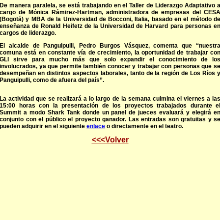
De manera paralela, se está trabajando en el Taller de Liderazgo Adaptativo 
cargo de Mónica Rámirez-Hartman, administradora de empresas del CES
(Bogotá) y MBA de la Universidad de Bocconi, Italia, basado en el método d
enseñanza de Ronald Heifetz de la Universidad de Harvard para personas e
cargos de liderazgo.
El alcalde de Panguipulli, Pedro Burgos Vásquez, comenta que “nuestr
comuna está en constante vía de crecimiento, la oportunidad de trabajar co
GLI sirve para mucho más que solo expandir el conocimiento de lo
involucrados, ya que permite también conocer y trabajar con personas que s
desempeñan en distintos aspectos laborales, tanto de la región de Los Ríos 
Panguipulli, como de afuera del país”.
La actividad que se realizará a lo largo de la semana culmina el viernes a la
15:00 horas con la presentación de los proyectos trabajados durante e
Summit a modo Shark Tank donde un panel de jueces evaluará y elegirá e
conjunto con el público el proyecto ganador. Las entradas son gratuitas y s
pueden adquirir en el siguiente
enlace
o directamente en el teatro.
<<<Volver