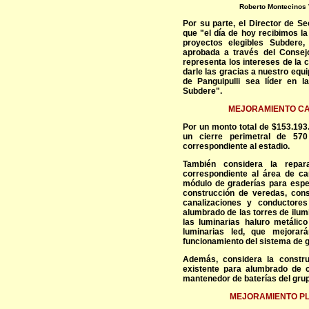
Roberto Montecinos V
Por su parte, el Director de S
que "el día de hoy recibimos l
proyectos elegibles Subdere,
aprobada a través del Consej
representa los intereses de la 
darle las gracias a nuestro equ
de Panguipulli sea líder en 
Subdere".
MEJORAMIENTO C
Por un monto total de $153.193
un cierre perimetral de 57
correspondiente al estadio.
También considera la repar
correspondiente al área de ca
módulo de graderías para espe
construcción de veredas, con
canalizaciones y conductores
alumbrado de las torres de ilum
las luminarias haluro metálico
luminarias led, que mejorará
funcionamiento del sistema de g
Además, considera la constru
existente para alumbrado de 
mantenedor de baterías del gru
MEJORAMIENTO PL