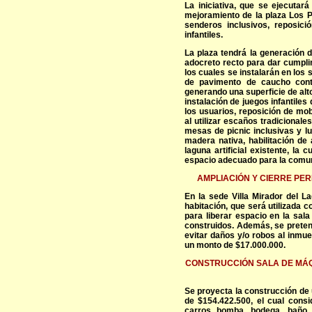
La iniciativa, que se ejecutar
mejoramiento de la plaza Los P
senderos inclusivos, reposici
infantiles.
La plaza tendrá la generación 
adocreto recto para dar cumpli
los cuales se instalarán en los 
de pavimento de caucho contin
generando una superficie de alto
instalación de juegos infantiles
los usuarios, reposición de mob
al utilizar escaños tradiciona
mesas de picnic inclusivas y l
madera nativa, habilitación de
laguna artificial existente, la
espacio adecuado para la comu
AMPLIACIÓN Y CIERRE PER
En la sede Villa Mirador del L
habitación, que será utilizada c
para liberar espacio en la sal
construidos. Además, se pretende
evitar daños y/o robos al inmu
un monto de $17.000.000.
CONSTRUCCIÓN SALA DE MÁ
Se proyecta la construcción de
de $154.422.500, el cual cons
carros bomba, bodega, baño, 