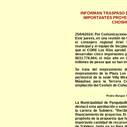
INFORMAN TRASPASO 
IMPORTANTES PROYEC
CHOSH
25/04/2024: Por Comunicaciones 
Este jueves, en una reunión de 
el consejero regional Arie
municipal y el equipo de Secplan
que el CORE Los Ríos aprobó 
desarrollar cinco importantes 
$631.776.064, el más alto en t
millones de pesos que se han in
Se trata del mejoramiento 
mejoramiento de la Plaza Los 
perimetral de la sede Villa Mi
Máquinas para la Tercera C
ampliación del Cesfam de Coñar
Pedro Burgos V
La Municipalidad de Panguipull
destacó esta aprobación y valo
la cartera de Subdere. “Reci
financiamiento de proyectos. El 
propósito de la propuesta que 
importante cantidad de recursos
de Subdere, tanto en su línea 