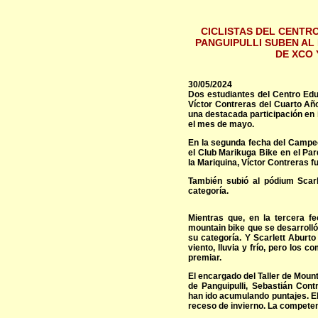
CICLISTAS DEL CENTR
PANGUIPULLI SUBEN AL
DE XCO 
30/05/2024
Dos estudiantes del Centro Edu
Víctor Contreras del Cuarto Añ
una destacada participación en
el mes de mayo.
En la segunda fecha del Campe
el Club Marikuga Bike en el Pa
la Mariquina, Víctor Contreras 
También subió al pódium Scarle
categoría.
Mientras que, en la tercera f
mountain bike que se desarroll
su categoría. Y Scarlett Aburt
viento, lluvia y frío, pero los 
premiar.
El encargado del Taller de Moun
de Panguipulli, Sebastián Cont
han ido acumulando puntajes. El
receso de invierno. La competen