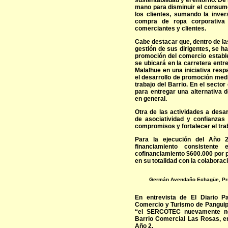
sustentabilidad y el entorno. D
mano para disminuir el consumo
los clientes, sumando la inver
compra de ropa corporativ
comerciantes y clientes.
Cabe destacar que, dentro de la
gestión de sus dirigentes, se h
promoción del comercio estable
se ubicará en la carretera entre
Malalhue en una iniciativa re
el desarrollo de promoción med
trabajo del Barrio. En el sector
para entregar una alternativa 
en general.
Otra de las actividades a desar
de asociatividad y confianzas
compromisos y fortalecer el trab
Para la ejecución del Año 
financiamiento consistent
cofinanciamiento $600.000 por p
en su totalidad con la colaboraci
Germán Avendaño Echagüe, Pre
En entrevista de El Diario Pa
Comercio y Turismo de Panguip
“el SERCOTEC nuevamente no
Barrio Comercial Las Rosas, e
Año 2.