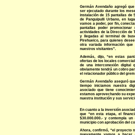
Germán Avendaño agregó que “
ser ejecutado durante los meses
instalación de 15 pantallas de
de Panguipulli Urbano, en luga
vamos a poder, por fin, conect
pantallas poder promocionar 
actividades de la Dirección de 
y llegadas al terminal de bus
Pirehueico, para quienes deseen
otra variada información que
nuestros visitantes”.
Además, dijo, “en estas pan
ofertas de los locales comercia
de una interconexión digital
obviamente tendrá un cobro par
el relacionador público del grem
Germán Avendaño aseguró que
tiempo iniciamos nuestra dig
asociado que tiene conocimient
estamos aprovechando su experie
nuestra institución y sus servic
En cuanto a la inversión asoci
que “en esta etapa, el financ
$30.000.000.- y contempla un 
municipio con aprobación del co
Ahora, confirmó, “el proyecto n
nuevamente vamos a hacer e