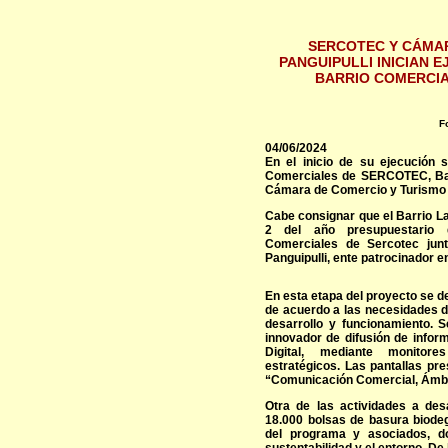
SERCOTEC Y CÁMAR
PANGUIPULLI INICIAN 
BARRIO COMERCIA
F
04/06/2024
En el inicio de su ejecución
Comerciales de SERCOTEC, Bar
Cámara de Comercio y Turismo d
Cabe consignar que el Barrio L
2 del año presupuestario d
Comerciales de Sercotec ju
Panguipulli, ente patrocinador en
En esta etapa del proyecto se de
de acuerdo a las necesidades d
desarrollo y funcionamiento.
innovador de difusión de infor
Digital, mediante monitore
estratégicos. Las pantallas pr
“Comunicación Comercial, Ámbit
Otra de las actividades a des
18.000 bolsas de basura biodeg
del programa y asociados, do