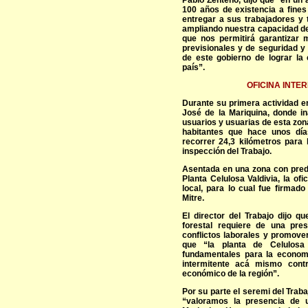
Pablo Zenteno, dijo que “en un 
100 años de existencia a fines
entregar a sus trabajadores y 
ampliando nuestra capacidad de
que nos permitirá garantizar m
previsionales y de seguridad y 
de este gobierno de lograr la 
país”.
OFICINA INTE
Durante su primera actividad en
José de la Mariquina, donde in
usuarios y usuarias de esta zon
habitantes que hace unos días
recorrer 24,3 kilómetros para 
inspección del Trabajo.
Asentada en una zona con predom
Planta Celulosa Valdivia, la of
local, para lo cual fue firmad
Mitre.
El director del Trabajo dijo q
forestal requiere de una pres
conflictos laborales y promove
que “la planta de Celulosa
fundamentales para la economí
intermitente acá mismo contr
económico de la región”.
Por su parte el seremi del Traba
“valoramos la presencia de u