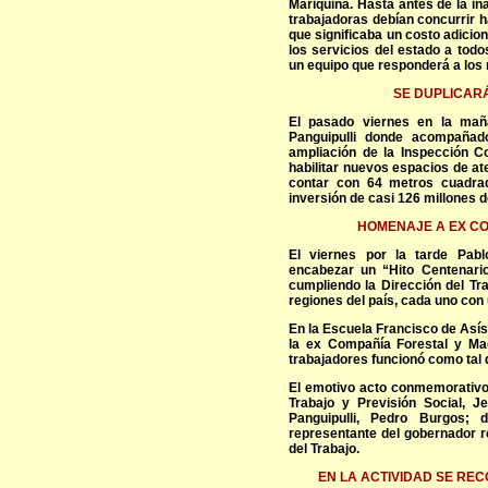
Mariquina. Hasta antes de la in
trabajadoras debían concurrir h
que significaba un costo adicion
los servicios del estado a tod
un equipo que responderá a los 
SE DUPLICARÁ
El pasado viernes en la maña
Panguipulli donde acompañad
ampliación de la Inspección C
habilitar nuevos espacios de ate
contar con 64 metros cuadra
inversión de casi 126 millones 
HOMENAJE A EX C
El viernes por la tarde Pab
encabezar un “Hito Centenari
cumpliendo la Dirección del Tr
regiones del país, cada uno con 
En la Escuela Francisco de Asís
la ex Compañía Forestal y Mad
trabajadores funcionó como tal 
El emotivo acto conmemorativo 
Trabajo y Previsión Social, J
Panguipulli, Pedro Burgos; d
representante del gobernador re
del Trabajo.
EN LA ACTIVIDAD SE REC