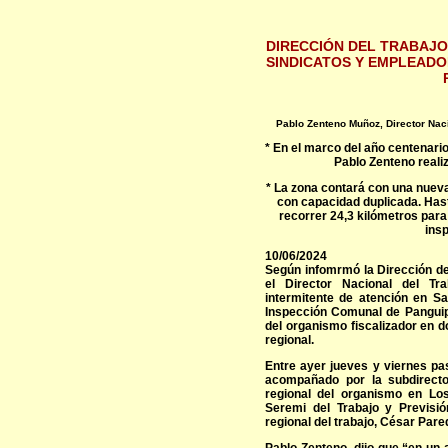
DIRECCIÓN DEL TRABAJO
SINDICATOS Y EMPLEADO
Pablo Zenteno Muñoz, Director Nacio
* En el marco del año centenario 
Pablo Zenteno realiz
* La zona contará con una nueva
con capacidad duplicada. Hast
recorrer 24,3 kilómetros para
insp
10/06/2024
Según infomrmó la Dirección del
el Director Nacional del Tra
intermitente de atención en Sa
Inspección Comunal de Panguipu
del organismo fiscalizador en 
regional.
Entre ayer jueves y viernes pa
acompañado por la subdirecto
regional del organismo en Lo
Seremi del Trabajo y Previsión
regional del trabajo, César Pare