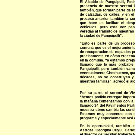
El Alcalde de Panguipulli, Pe
presencia de nuestro seremi D
también, que forman parte de e
de calzadas, de calles, y en e
proceso anterior también la co
que hace es facilitar el des
vehículos, pero esta vez pen
veredas al tránsito de nuestras
la ciudad de Panguipulli”.
“Esto es parte de un proceso
comuna que es el mejoramiento
de recuperación de espacios pú
precisamente en cómo crecemo
en la comuna. Ya estamos prepa
llamado que lo más probable 
Panguipulli, pero también vam
eventualmente Choshuenco, que
décadas, no se construyen y 
nuestras familias”, agregó el al
Por su parte, el seremi de Viv
“hemos podido entregar importa
la mañana comenzamos con la ca
llamado 34 del Pavimentos Parti
muestra cómo cambia las condic
Estamos muy contentos con e
programa y especialmente acá e
En la oportunidad, también e
Astroza, Georgina Cuyul, Carlo
el director de Secplan Roberto 