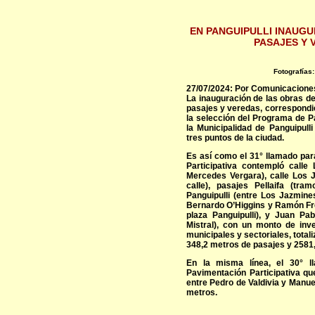
EN PANGUIPULLI INAUGU
PASAJES Y 
Fotografías
27/07/2024: Por Comunicaciones 
La inauguración de las obras de
pasajes y veredas, correspondie
la selección del Programa de Pa
la Municipalidad de Panguipulli
tres puntos de la ciudad.
Es así como el 31° llamado par
Participativa contempló calle
Mercedes Vergara), calle Los J
calle), pasajes Pellaifa (tr
Panguipulli (entre Los Jazmine
Bernardo O’Higgins y Ramón Frei
plaza Panguipulli), y Juan Pab
Mistral), con un monto de inve
municipales y sectoriales, total
348,2 metros de pasajes y 2581
En la misma línea, el 30° l
Pavimentación Participativa qu
entre Pedro de Valdivia y Manue
metros.