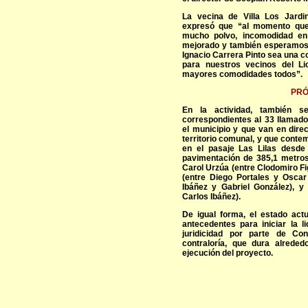
La vecina de Villa Los Jardin
expresó que “al momento que 
mucho polvo, incomodidad en
mejorado y también esperamos q
Ignacio Carrera Pinto sea una c
para nuestros vecinos del Li
mayores comodidades todos”.
PRÓ
En la actividad, también s
correspondientes al 33 llamado
el municipio y que van en dire
territorio comunal, y que conte
en el pasaje Las Lilas desde 
pavimentación de 385,1 metros
Carol Urzúa (entre Clodomiro Fi
(entre Diego Portales y Oscar 
Ibáñez y Gabriel González), y
Carlos Ibáñez).
De igual forma, el estado actu
antecedentes para iniciar la l
juridicidad por parte de Con
contraloría, que dura alreded
ejecución del proyecto.