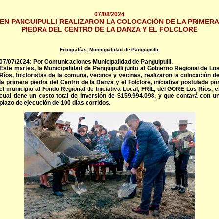
07/08/2024
EN PANGUIPULLI REALIZARON LA COLOCACIÓN DE LA PRIMERA
PIEDRA DEL CENTRO DE LA DANZA Y EL FOLCLORE
Fotografías: Municipalidad de Panguipulli.
07/07/2024: Por Comunicaciones Municipalidad de Panguipulli.
Este martes, la Municipalidad de Panguipulli junto al Gobierno Regional de Lo
Ríos, folcloristas de la comuna, vecinos y vecinas, realizaron la colocación d
la primera piedra del Centro de la Danza y el Folclore, iniciativa postulada po
el municipio al Fondo Regional de Iniciativa Local, FRIL, del GORE Los Ríos, e
cual tiene un costo total de inversión de $159.994.098, y que contará con u
plazo de ejecución de 100 días corridos.