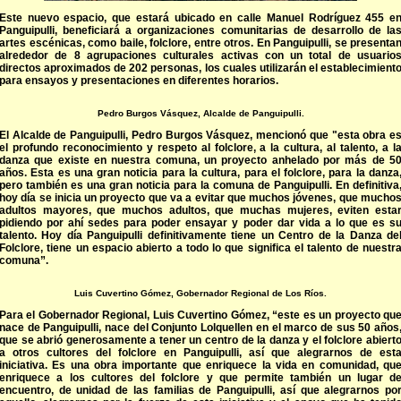
Este nuevo espacio, que estará ubicado en calle Manuel Rodríguez 455 e
Panguipulli, beneficiará a organizaciones comunitarias de desarrollo de la
artes escénicas, como baile, folclore, entre otros. En Panguipulli, se presenta
alrededor de 8 agrupaciones culturales activas con un total de usuario
directos aproximados de 202 personas, los cuales utilizarán el establecimient
para ensayos y presentaciones en diferentes horarios.
Pedro Burgos Vásquez, Alcalde de Panguipulli.
El Alcalde de Panguipulli, Pedro Burgos Vásquez, mencionó que "esta obra e
el profundo reconocimiento y respeto al folclore, a la cultura, al talento, a l
danza que existe en nuestra comuna, un proyecto anhelado por más de 5
años. Esta es una gran noticia para la cultura, para el folclore, para la danza
pero también es una gran noticia para la comuna de Panguipulli. En definitiva
hoy día se inicia un proyecto que va a evitar que muchos jóvenes, que mucho
adultos mayores, que muchos adultos, que muchas mujeres, eviten esta
pidiendo por ahí sedes para poder ensayar y poder dar vida a lo que es s
talento. Hoy día Panguipulli definitivamente tiene un Centro de la Danza de
Folclore, tiene un espacio abierto a todo lo que significa el talento de nuestr
comuna”.
Luis Cuvertino Gómez, Gobernador Regional de Los Ríos.
Para el Gobernador Regional, Luis Cuvertino Gómez, “este es un proyecto qu
nace de Panguipulli, nace del Conjunto Lolquellen en el marco de sus 50 años
que se abrió generosamente a tener un centro de la danza y el folclore abiert
a otros cultores del folclore en Panguipulli, así que alegrarnos de est
iniciativa. Es una obra importante que enriquece la vida en comunidad, qu
enriquece a los cultores del folclore y que permite también un lugar d
encuentro, de unidad de las familias de Panguipulli, así que alegrarnos po