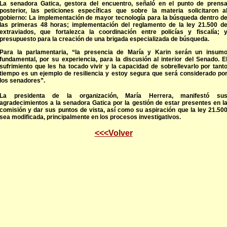
La senadora Gatica, gestora del encuentro, señaló en el punto de prens
posterior, las peticiones específicas que sobre la materia solicitaron a
gobierno: La implementación de mayor tecnología para la búsqueda dentro d
las primeras 48 horas; implementación del reglamento de la ley 21.500 d
extraviados, que fortalezca la coordinación entre policías y fiscalía; 
presupuesto para la creación de una brigada especializada de búsqueda.
Para la parlamentaria, “la presencia de María y Karin serán un insum
fundamental, por su experiencia, para la discusión al interior del Senado. E
sufrimiento que les ha tocado vivir y la capacidad de sobrellevarlo por tant
tiempo es un ejemplo de resiliencia y estoy segura que será considerado po
los senadores”.
La presidenta de la organización, María Herrera, manifestó su
agradecimientos a la senadora Gatica por la gestión de estar presentes en l
comisión y dar sus puntos de vista, así como su aspiración que la ley 21.50
sea modificada, principalmente en los procesos investigativos.
<<<Volver