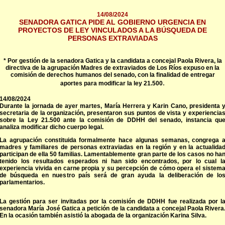
14/08/2024
SENADORA GATICA PIDE AL GOBIERNO URGENCIA EN
PROYECTOS DE LEY VINCULADOS A LA BÚSQUEDA DE
PERSONAS EXTRAVIADAS
* Por gestión de la senadora Gatica y la candidata a concejal Paola Rivera, la
directiva de la agrupación Madres de extraviados de Los Ríos expuso en la
comisión de derechos humanos del senado, con la finalidad de entregar
.
aportes para modificar la ley 21.500
14/08/2024
Durante la jornada de ayer martes, María Herrera y Karin Cano, presidenta 
secretaria de la organización, presentaron sus puntos de vista y experiencia
sobre la Ley 21.500 ante la comisión de DDHH del senado, instancia qu
analiza modificar dicho cuerpo legal.
La agrupación constituida formalmente hace algunas semanas, congrega 
madres y familiares de personas extraviadas en la región y en la actualida
participan de ella 50 familias. Lamentablemente gran parte de los casos no ha
tenido los resultados esperados ni han sido encontrados, por lo cual l
experiencia vivida en carne propia y su percepción de cómo opera el sistem
de búsqueda en nuestro país será de gran ayuda la deliberación de lo
parlamentarios.
La gestión para ser invitadas por la comisión de DDHH fue realizada por l
senadora María José Gatica a petición de la candidata a concejal Paola Rivera
En la ocasión también asistió la abogada de la organización Karina Silva.