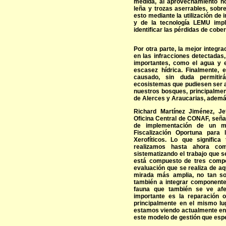
medida, al aprovechamiento n
leña y trozas aserrables, sobr
esto mediante la utilización de 
y de la tecnología LEMU imp
identificar las pérdidas de cobe
Por otra parte, la mejor integ
en las infracciones detectadas
importantes, como el agua y e
escasez hídrica. Finalmente, e
causado, sin duda permitir
ecosistemas que pudiesen ser af
nuestros bosques, principalme
de Alerces y Araucarias, además
Richard Martínez Jiménez, Je
Oficina Central de CONAF, seña
de implementación de un m
Fiscalización Oportuna para
Xerofíticos. Lo que significa
realizamos hasta ahora com
sistematizando el trabajo que s
está compuesto de tres compon
evaluación que se realiza de aq
mirada más amplia, no tan so
también a integrar componente
fauna que también se ve afe
importante es la reparación 
principalmente en el mismo lu
estamos viendo actualmente en 
este modelo de gestión que esp