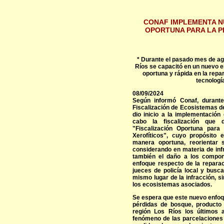
CONAF IMPLEMENTA N
OPORTUNA PARA LA P
* Durante el pasado mes de ag
Ríos se capacitó en un nuevo e
oportuna y rápida en la repa
tecnologí
08/09/2024
Según informó Conaf, durante
Fiscalización de Ecosistemas de
dio inicio a la implementación
cabo la fiscalización que 
"Fiscalización Oportuna par
Xerofíticos", cuyo propósito 
manera oportuna, reorientar 
considerando en materia de inf
también el daño a los compone
enfoque respecto de la reparac
jueces de policía local y busc
mismo lugar de la infracción, s
los ecosistemas asociados.
Se espera que este nuevo enfoq
pérdidas de bosque, producto
región Los Ríos los últimos 
fenómeno de las parcelaciones 