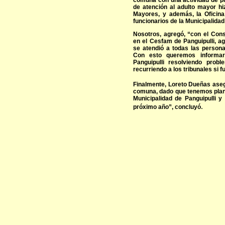
comuna con una actividad de pr
de atención al adulto mayor h
Mayores, y además, la Oficina
funcionarios de la Municipalidad 
Nosotros, agregó, “con el Cons
en el Cesfam de Panguipulli, a
se atendió a todas las persona
Con esto queremos informa
Panguipulli resolviendo prob
recurriendo a los tribunales si 
Finalmente, Loreto Dueñas ase
comuna, dado que tenemos plan
Municipalidad de Panguipulli 
.
próximo año”, concluyó