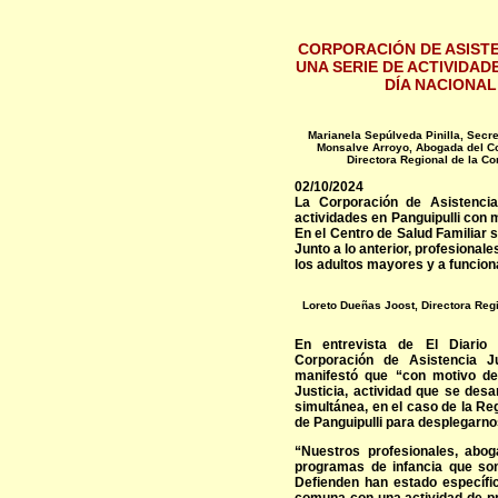
CORPORACIÓN DE ASISTE
UNA SERIE DE ACTIVIDAD
DÍA NACIONAL
Marianela Sepúlveda Pinilla, Secre
Monsalve Arroyo, Abogada del Con
Directora Regional de la Co
02/10/2024
La Corporación de Asistencia
actividades en Panguipulli con m
En el Centro de Salud Familiar s
Junto a lo anterior, profesionale
los adultos mayores y a funcion
Loreto Dueñas Joost, Directora Regi
En entrevista de El Diario P
Corporación de Asistencia J
manifestó que “con motivo de
Justicia, actividad que se desa
simultánea, en el caso de la R
de Panguipulli para desplegarno
“Nuestros profesionales, abog
programas de infancia que so
Defienden han estado específi