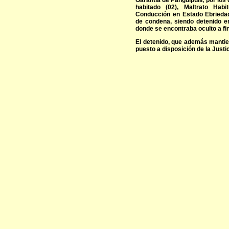
Garantía de Panguipulli, por los
habitado (02), Maltrato Habit
Conducción en Estado Ebrieda
de condena, siendo detenido en
donde se encontraba oculto a fin 
El detenido, que además mantien
puesto a disposición de la Justi