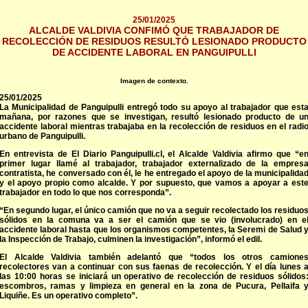
25/01/2025
ALCALDE VALDIVIA CONFIMÓ QUE TRABAJADOR DE
RECOLECCIÓN DE RESIDUOS RESULTÓ LESIONADO PRODUCTO
DE ACCIDENTE LABORAL EN PANGUIPULLI
Imagen de contexto.
25/01/2025
La Municipalidad de Panguipulli entregó todo su apoyo al trabajador que est
mañana, por razones que se investigan, resultó lesionado producto de u
accidente laboral mientras trabajaba en la recolección de residuos en el radi
urbano de Panguipulli.
En entrevista de El Diario Panguipulli.cl, el Alcalde Valdivia afirmo que “e
primer lugar llamé al trabajador, trabajador externalizado de la empres
contratista, he conversado con él, le he entregado el apoyo de la municipalida
y el apoyo propio como alcalde. Y por supuesto, que vamos a apoyar a est
trabajador en todo lo que nos corresponda”.
“En segundo lugar, el único camión que no va a seguir recolectado los residuo
sólidos en la comuna va a ser el camión que se vio (involucrado) en e
accidente laboral hasta que los organismos competentes, la Seremi de Salud 
la Inspección de Trabajo, culminen la investigación”, informó el edil.
El Alcalde Valdivia también adelantó que “todos los otros camione
recolectores van a continuar con sus faenas de recolección. Y el día lunes 
las 10:00 horas se iniciará un operativo de recolección de residuos sólidos
escombros, ramas y limpieza en general en la zona de Pucura, Pellaifa 
Liquiñe. Es un operativo completo”.