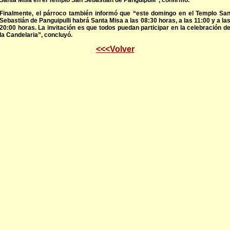
Santa Misa en el Templo San Sebastián de Panguipulli”, confirmó.
Finalmente, el párroco también informó que “este domingo en el Templo Sa
Sebastián de Panguipulli habrá Santa Misa a las 08:30 horas, a las 11:00 y a la
20:00 horas. La invitación es que todos puedan participar en la celebración d
la Candelaria”, concluyó.
<<<Volver