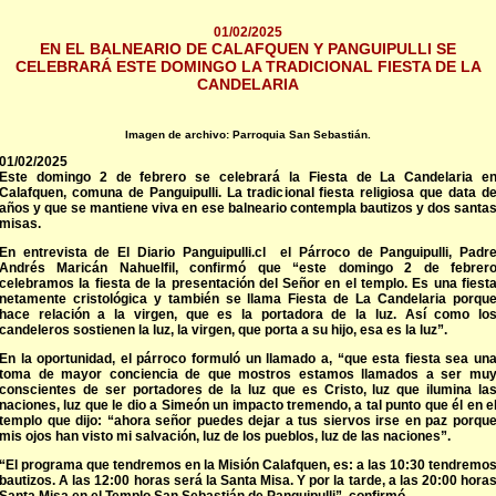
01/02/2025
EN EL BALNEARIO DE CALAFQUEN Y PANGUIPULLI SE
CELEBRARÁ ESTE DOMINGO LA TRADICIONAL FIESTA DE LA
CANDELARIA
Imagen de archivo: Parroquia San Sebastián.
01/02/2025
Este domingo 2 de febrero se celebrará la Fiesta de La Candelaria e
Calafquen, comuna de Panguipulli. La tradicional fiesta religiosa que data d
años y que se mantiene viva en ese balneario contempla bautizos y dos santa
misas.
En entrevista de El Diario Panguipulli.cl el Párroco de Panguipulli, Padr
Andrés Maricán Nahuelfil, confirmó que “este domingo 2 de febrer
celebramos la fiesta de la presentación del Señor en el templo. Es una fiest
netamente cristológica y también se llama Fiesta de La Candelaria porqu
hace relación a la virgen, que es la portadora de la luz. Así como lo
candeleros sostienen la luz, la virgen, que porta a su hijo, esa es la luz”.
En la oportunidad, el párroco formuló un llamado a, “que esta fiesta sea un
toma de mayor conciencia de que mostros estamos llamados a ser mu
conscientes de ser portadores de la luz que es Cristo, luz que ilumina la
naciones, luz que le dio a Simeón un impacto tremendo, a tal punto que él en e
templo que dijo: “ahora señor puedes dejar a tus siervos irse en paz porqu
mis ojos han visto mi salvación, luz de los pueblos, luz de las naciones”.
“El programa que tendremos en la Misión Calafquen, es: a las 10:30 tendremo
bautizos. A las 12:00 horas será la Santa Misa. Y por la tarde, a las 20:00 hora