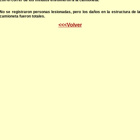
con el correr de los minutos envolvieron a la camioneta.
No se registraron personas lesionadas, pero los daños en la estructura de l
camioneta fueron totales.
<<<Volver