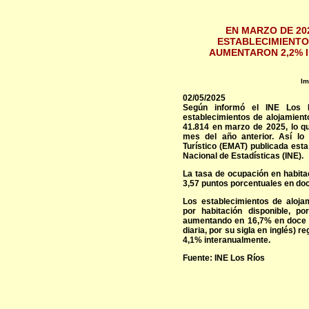
EN MARZO DE 20
ESTABLECIMIENTO
AUMENTARON 2,2% 
Im
02/05/2025
Según informó el INE Los R
establecimientos de alojamiento
41.814 en marzo de 2025, lo q
mes del año anterior. Así lo
Turístico (EMAT) publicada esta
Nacional de Estadísticas (INE).
La tasa de ocupación en habita
3,57 puntos porcentuales en do
Los establecimientos de aloja
por habitación disponible, po
aumentando en 16,7% en doce 
diaria, por su sigla en inglés) r
4,1% interanualmente.
Fuente: INE Los Ríos