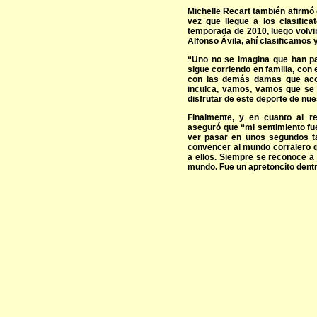
Michelle Recart también afirmó
vez que llegue a los clasific
temporada de 2010, luego volvi
Alfonso Ávila, ahí clasificamos 
“Uno no se imagina que han p
sigue corriendo en familia, con 
con las demás damas que aco
inculca, vamos, vamos que se 
disfrutar de este deporte de nues
Finalmente, y en cuanto al r
aseguró que “mi sentimiento fu
ver pasar en unos segundos t
convencer al mundo corralero q
a ellos. Siempre se reconoce a
mundo. Fue un apretoncito dentr