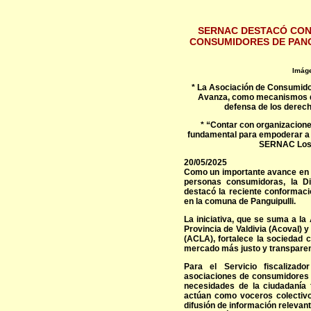
SERNAC DESTACÓ CON
CONSUMIDORES DE PANG
Imáge
* La Asociación de Consumido
Avanza, como mecanismos de 
defensa de los derech
* “Contar con organizaciones
fundamental para empoderar a l
SERNAC Los R
20/05/2025
Como un importante avance en l
personas consumidoras, la D
destacó la reciente conformac
en la comuna de Panguipulli.
La iniciativa, que se suma a l
Provincia de Valdivia (Acoval)
(ACLA), fortalece la sociedad c
mercado más justo y transparen
Para el Servicio fiscaliza
asociaciones de consumidores c
necesidades de la ciudadanía 
actúan como voceros colectivos
difusión de información relevan