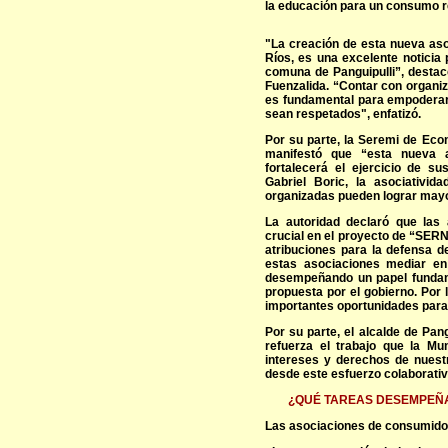
la educación para un consumo 
"La creación de esta nueva as
Ríos, es una excelente noticia
comuna de Panguipulli”, destac
Fuenzalida. “Contar con organiz
es fundamental para empoderar
sean respetados", enfatizó.
Por su parte, la Seremi de Eco
manifestó que “esta nueva a
fortalecerá el ejercicio de s
Gabriel Boric, la asociativi
organizadas pueden lograr may
La autoridad declaró que las
crucial en el proyecto de “SER
atribuciones para la defensa d
estas asociaciones mediar en
desempeñando un papel fundame
propuesta por el gobierno. Por 
importantes oportunidades para
Por su parte, el alcalde de Pang
refuerza el trabajo que la Mun
intereses y derechos de nuest
desde este esfuerzo colaborativ
¿QUÉ TAREAS DESEMPEÑA
Las asociaciones de consumidor