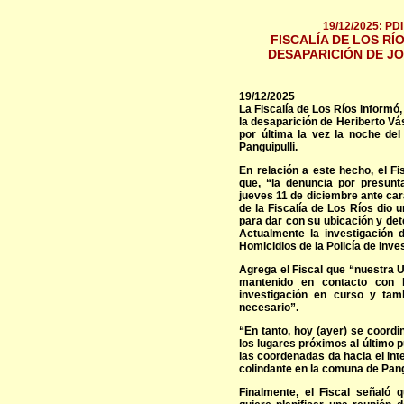
19/12/2025: PDI 
FISCALÍA DE LOS R
DESAPARICIÓN DE JO
19/12/2025
La Fiscalía de Los Ríos informó
la desaparición de Heriberto Vá
por última la vez la noche de
Panguipulli.
En relación a este hecho, el Fi
que, “la denuncia por presunt
jueves 11 de diciembre ante car
de la Fiscalía de Los Ríos dio 
para dar con su ubicación y det
Actualmente la investigación 
Homicidios de la Policía de Inve
Agrega el Fiscal que “nuestra 
mantenido en contacto con la
investigación en curso y tam
necesario”.
“En tanto, hoy (ayer) se coordi
los lugares próximos al último p
las coordenadas da hacia el in
colindante en la comuna de Pangu
Finalmente, el Fiscal señaló