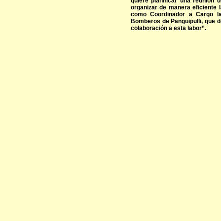
quiere planificar una reunión d
organizar de manera eficiente 
como Coordinador a Cargo l
Bomberos de Panguipulli, que d
colaboración a esta labor”.