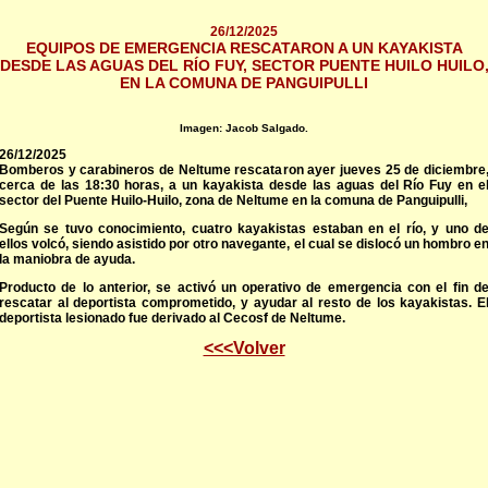
26/12/2025
EQUIPOS DE EMERGENCIA RESCATARON A UN KAYAKISTA
DESDE LAS AGUAS DEL RÍO FUY, SECTOR PUENTE HUILO HUILO
EN LA COMUNA DE PANGUIPULLI
Imagen: Jacob Salgado.
26/12/2025
Bomberos y carabineros de Neltume rescataron ayer jueves 25 de diciembre
cerca de las 18:30 horas, a un kayakista desde las aguas del Río Fuy en e
sector del Puente Huilo-Huilo, zona de Neltume en la comuna de Panguipulli,
Según se tuvo conocimiento, cuatro kayakistas estaban en el río, y uno d
ellos volcó, siendo asistido por otro navegante, el cual se dislocó un hombro e
la maniobra de ayuda.
Producto de lo anterior, se activó un operativo de emergencia con el fin d
rescatar al deportista comprometido, y ayudar al resto de los kayakistas. E
deportista lesionado fue derivado al Cecosf de Neltume.
<<<Volver