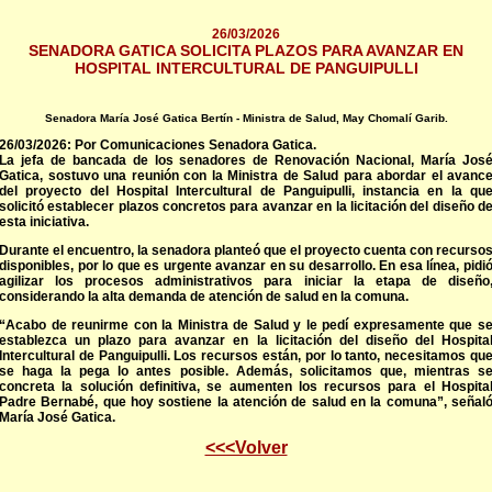
26/03/2026
SENADORA GATICA SOLICITA PLAZOS PARA AVANZAR EN
HOSPITAL INTERCULTURAL DE PANGUIPULLI
Senadora María José Gatica Bertín - Ministra de Salud, May Chomalí Garib.
26/03/2026: Por Comunicaciones Senadora Gatica.
La jefa de bancada de los senadores de Renovación Nacional, María Jos
Gatica, sostuvo una reunión con la Ministra de Salud para abordar el avanc
del proyecto del Hospital Intercultural de Panguipulli, instancia en la qu
solicitó establecer plazos concretos para avanzar en la licitación del diseño d
esta iniciativa.
Durante el encuentro, la senadora planteó que el proyecto cuenta con recurso
disponibles, por lo que es urgente avanzar en su desarrollo. En esa línea, pidi
agilizar los procesos administrativos para iniciar la etapa de diseño
considerando la alta demanda de atención de salud en la comuna.
“Acabo de reunirme con la Ministra de Salud y le pedí expresamente que s
establezca un plazo para avanzar en la licitación del diseño del Hospita
Intercultural de Panguipulli. Los recursos están, por lo tanto, necesitamos qu
se haga la pega lo antes posible. Además, solicitamos que, mientras s
concreta la solución definitiva, se aumenten los recursos para el Hospita
Padre Bernabé, que hoy sostiene la atención de salud en la comuna”, señal
María José Gatica.
<<<Volver