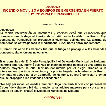
06/06/2026
INCENDIO MOVILIZÓ A EQUIPOS DE EMERGENCIA EN PUERTO
FUY, COMUNA DE PANGUIPULLI
Imágenes: Cedidas
06/06/2026
La rápida intervención de bomberos y vecinos evitó que el incendio qu
consumió una bodega
al interior de un sitio en la localidad de Puerto Fuy
comuna de Panguipulli
, se propague a viviendas colindantes. La alarma d
bomberos se activó pasada la medianoche, 00:20 horas aproximadamente.
El temor inicial de los vecinos fue que el fuego se propague a las vivienda
contiguas, situación que no ocurrió.
Tras consultas de El Diario Panguipulli.cl, el Delegado Municipal de Neltume
Ramón Figueroa, informó que “fue un incendio en una bodega de una pareja d
adultos mayores, la cual terminó consumida por el fuego. Gracias a l
intervención oportuna de vecinos y la pronta llegada de bomberos de Puert
Fuy, más el apoyo de la 2ª Compañía de Neltume, se logró controlar y evita
que se propague a las viviendas colindantes”.
“No hay personas lesionadas. También llegó una ambulancia con personal d
Cecosf de Neltume a brindar atención a los adultos mayores para constatar e
estado de salud”, finalizó el Delegado Municipal de Neltume.
<<<Volver