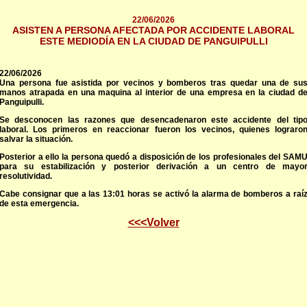
22/06/2026
ASISTEN A PERSONA AFECTADA POR ACCIDENTE LABORAL
ESTE MEDIODÍA EN LA CIUDAD DE PANGUIPULLI
22/06/2026
Una persona fue asistida por vecinos y bomberos tras quedar una de su
manos atrapada en una maquina al interior de una empresa en la ciudad d
Panguipulli.
Se desconocen las razones que desencadenaron este accidente del tip
laboral. Los primeros en reaccionar fueron los vecinos, quienes lograro
salvar la situación.
Posterior a ello la persona quedó a disposición de los profesionales del SAM
para su estabilización y posterior derivación a un centro de mayo
resolutividad.
Cabe consignar que a las 13:01 horas se activó la alarma de bomberos a raí
de esta emergencia.
<<<Volver